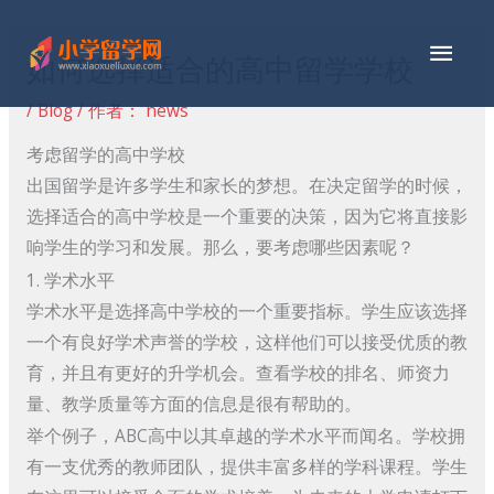
跳
主
至
如何选择适合的高中留学学校
内
菜
容
/
Blog
/ 作者：
news
单
考虑留学的高中学校
出国留学是许多学生和家长的梦想。在决定留学的时候，
选择适合的高中学校是一个重要的决策，因为它将直接影
响学生的学习和发展。那么，要考虑哪些因素呢？
1. 学术水平
学术水平是选择高中学校的一个重要指标。学生应该选择
一个有良好学术声誉的学校，这样他们可以接受优质的教
育，并且有更好的升学机会。查看学校的排名、师资力
量、教学质量等方面的信息是很有帮助的。
举个例子，ABC高中以其卓越的学术水平而闻名。学校拥
有一支优秀的教师团队，提供丰富多样的学科课程。学生