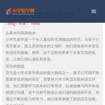
跳
主
至
小学生留学的变化和成长
内
菜
容
/
Blog
/ 作者：
news
单
从家乡到异国他乡
小学生留学是一个令人激动和充满挑战的经历。当孩子们
离开家乡，踏上异国他乡的土地时，他们面临着许多变化
和适应的困难。然而，这个过程也带来了许多宝贵的机
会，让他们得以成长和发展。
语言的挑战
语言是小学生留学面临的最大挑战之一。孩子们可能不熟
悉留学目的地的语言，需要努力学习和适应新的语言环
境。他们需要学习基本的日常用语，以便能够与同学和老
师进行沟通。这个过程可能会让他们感到困惑和不安，但
通过不断的练习和学习，他们渐渐掌握了新的语言技能。