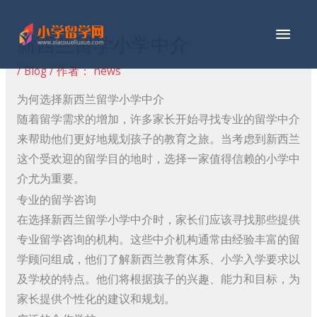
跳
主
至
新西兰留学小学中介
内
菜
容
/
Blog
/ 作者：
news
单
为何选择新西兰留学小学中介
随着留学需求的增加，许多家长开始寻找专业的留学中介
来帮助他们更好地规划孩子的教育之旅。当考虑到新西兰
这个受欢迎的留学目的地时，选择一家值得信赖的小学中
介尤为重要。
专业的留学咨询
在选择新西兰留学小学中介时，家长们应该寻找那些提供
专业留学咨询的机构。这些中介机构通常由经验丰富的留
学顾问组成，他们了解新西兰教育体系、小学入学要求以
及学校的特点。他们将根据孩子的兴趣、能力和目标，为
家长提供个性化的建议和规划。