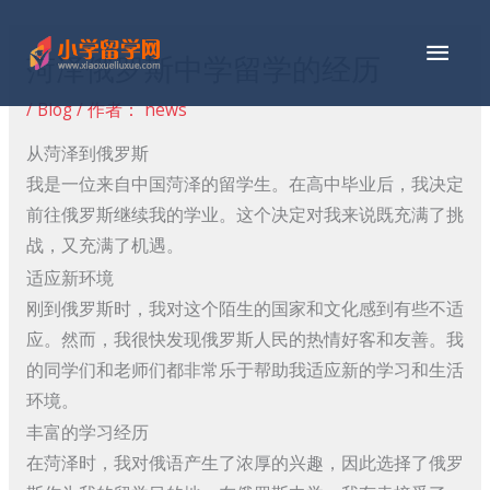
跳
主
至
菏泽俄罗斯中学留学的经历
内
菜
容
/
Blog
/ 作者：
news
单
从菏泽到俄罗斯
我是一位来自中国菏泽的留学生。在高中毕业后，我决定
前往俄罗斯继续我的学业。这个决定对我来说既充满了挑
战，又充满了机遇。
适应新环境
刚到俄罗斯时，我对这个陌生的国家和文化感到有些不适
应。然而，我很快发现俄罗斯人民的热情好客和友善。我
的同学们和老师们都非常乐于帮助我适应新的学习和生活
环境。
丰富的学习经历
在菏泽时，我对俄语产生了浓厚的兴趣，因此选择了俄罗